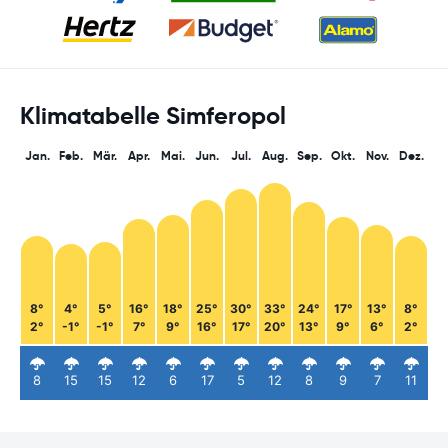
Klimatabelle Simferopol
Jan.
Feb.
Mär.
Apr.
Mai.
Jun.
Jul.
Aug.
Sep.
Okt.
Nov.
Dez.
8°
4°
5°
16°
18°
25°
30°
33°
24°
17°
13°
8°
2°
-1°
-1°
7°
9°
16°
17°
20°
13°
9°
6°
2°
8
15
15
12
6
17
5
12
8
9
7
11