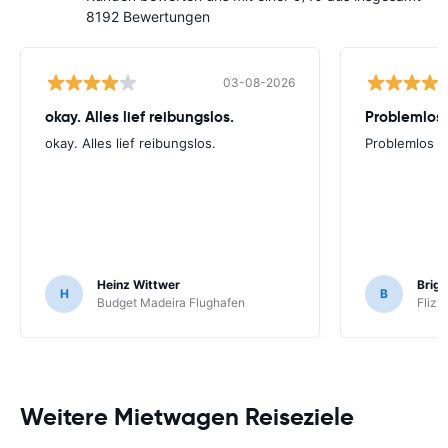
8192 Bewertungen
03-08-2026
okay. Alles lief reibungslos.
Problemlos
okay. Alles lief reibungslos.
Problemlos
Heinz Wittwer
Brigi
H
B
Budget Madeira Flughafen
Flizz
Weitere Mietwagen Reiseziele