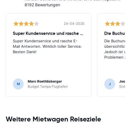
8192 Bewertungen
24-04-2026
Super Kundenservice und rasche E-Mail
Die Buchung
Super Kundenservice und rasche E-
Die Buchung 
Mail Antworten. Wirklich toller Service.
übersichtlich.
Besten Dank!
Jedoch ist vo
Problemen zu
Marc Roethlisberger
Josu
M
J
Budget Tampa Flughafen
Sixt 
Weitere Mietwagen Reiseziele