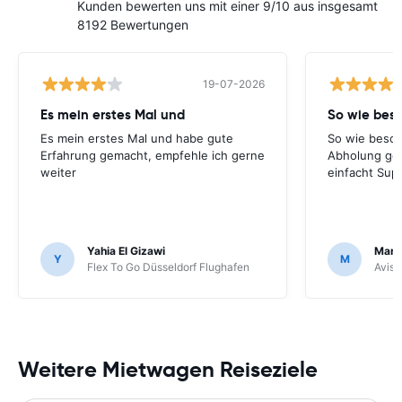
Kunden bewerten uns mit einer 9/10 aus insgesamt
8192 Bewertungen
19-07-2026
Es mein erstes Mal und
So wie bes
Es mein erstes Mal und habe gute
So wie besch
Erfahrung gemacht, empfehle ich gerne
Abholung ge
weiter
einfacht Sup
Yahia El Gizawi
Marle
Y
M
Flex To Go Düsseldorf Flughafen
Avis 
Weitere Mietwagen Reiseziele