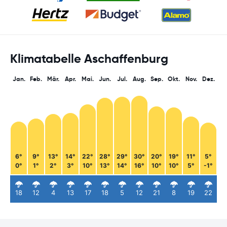
Klimatabelle Aschaffenburg
Jan.
Feb.
Mär.
Apr.
Mai.
Jun.
Jul.
Aug.
Sep.
Okt.
Nov.
Dez.
6°
9°
13°
14°
22°
28°
29°
30°
20°
19°
11°
5°
0°
1°
2°
3°
10°
13°
14°
16°
10°
10°
5°
-1°
18
12
4
13
17
18
5
12
21
8
19
22