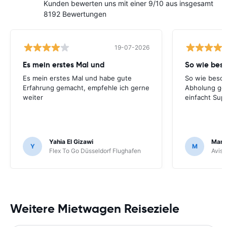
Kunden bewerten uns mit einer 9/10 aus insgesamt
8192 Bewertungen
19-07-2026
Es mein erstes Mal und
So wie bes
Es mein erstes Mal und habe gute
So wie besch
Erfahrung gemacht, empfehle ich gerne
Abholung ge
weiter
einfacht Sup
Yahia El Gizawi
Marle
Y
M
Flex To Go Düsseldorf Flughafen
Avis 
Weitere Mietwagen Reiseziele