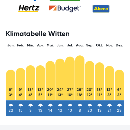
Klimatabelle Witten
Jan.
Feb.
Mär.
Apr.
Mai.
Jun.
Jul.
Aug.
Sep.
Okt.
Nov.
Dez.
6°
9°
13°
13°
20°
24°
27°
29°
20°
18°
12°
6°
3°
4°
4°
5°
11°
13°
16°
18°
12°
11°
8°
3°
23
15
3
13
14
13
10
8
20
13
21
23