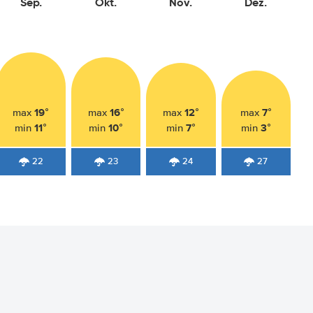
Sep.
Okt.
Nov.
Dez.
19°
16°
12°
7°
max
max
max
max
11°
10°
7°
3°
min
min
min
min
22
23
24
27