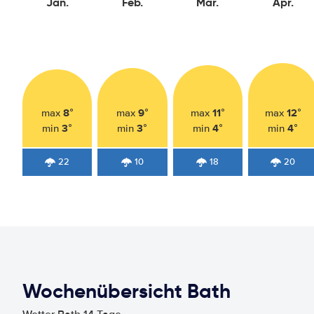
Jan.
Feb.
Mär.
Apr.
8°
9°
11°
12°
max
max
max
max
3°
3°
4°
4°
min
min
min
min
22
10
18
20
Wochenübersicht Bath