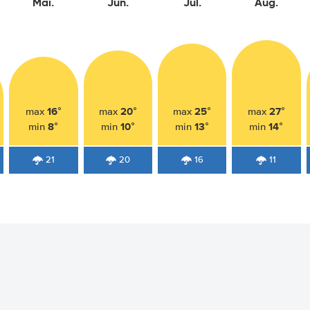
Mai.
Jun.
Jul.
Aug.
16°
20°
25°
27°
max
max
max
max
8°
10°
13°
14°
min
min
min
min
21
20
16
11