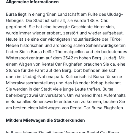
Allgemeine Informationen
Bursa liegt in einer grünen Landschaft am Fuße des Uludağ-
Gebirges. Die Stadt ist sehr alt, sie wurde 188 v. Chr.
gegründet. Sie hat eine bewegte Geschichte hinter sich,
wurde immer wieder erobert, zerstört und wieder aufgebaut.
Heute ist sie eine der wichtigsten Industriestädte der Türkei.
Neben historischen und archäologischen Sehenswürdigkeiten
finden Sie in Bursa heiße Thermalquellen und ein bedeutendes
Wintersportzentrum auf dem 2542 m hohen Berg Uludağ. Mit
einem Wagen von Rental Car Flughafen brauchen Sie ca. eine
Stunde für die Fahrt auf den Berg. Dort befinden Sie sich
dann im Uludağ-Nationalpark. Kulinarisch ist Bursa für seine
Mineralwasserherstellung und das İskender Kebap bekannt.
Sie werden in der Stadt viele junge Leute treffen. Bursa
beherbergt zwei Universitäten. Um während Ihres Aufenthalts
in Bursa alles Sehenswerte entdecken zu können, buchen Sie
am besten einen Mietwagen von Rental Car Bursa Flughafen.
Mit dem Mietwagen die Stadt erkunden
In Bursa können Sie mit ihrem Wagen der Rental Car Bursa