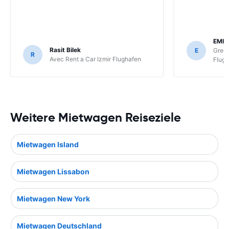
EMIN
Rasit Bilek
E
Gree
R
Avec Rent a Car Izmir Flughafen
Flug
Weitere Mietwagen Reiseziele
Mietwagen Island
Mietwagen Lissabon
Mietwagen New York
Mietwagen Deutschland