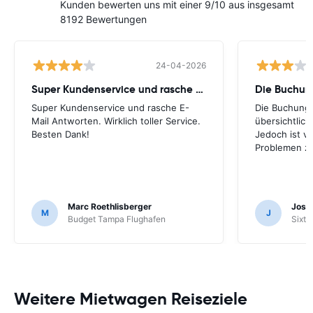
Kunden bewerten uns mit einer 9/10 aus insgesamt
8192 Bewertungen
24-04-2026
Super Kundenservice und rasche E-Mail
Die Buchung
Super Kundenservice und rasche E-
Die Buchung 
Mail Antworten. Wirklich toller Service.
übersichtlich.
Besten Dank!
Jedoch ist vo
Problemen zu
Marc Roethlisberger
Josu
M
J
Budget Tampa Flughafen
Sixt 
Weitere Mietwagen Reiseziele