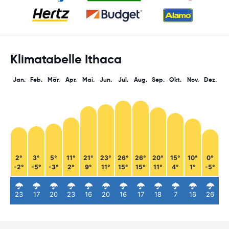
Klimatabelle Ithaca
Jan.
Feb.
Mär.
Apr.
Mai.
Jun.
Jul.
Aug.
Sep.
Okt.
Nov.
Dez.
2°
3°
5°
11°
21°
23°
26°
26°
20°
15°
10°
0°
-2°
-5°
-3°
2°
9°
11°
15°
15°
11°
4°
1°
-5°
23
17
20
23
16
20
16
17
18
7
16
26