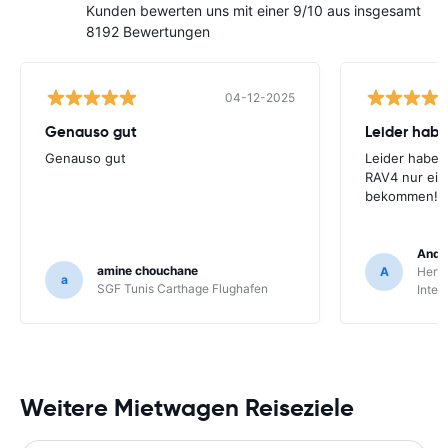
Kunden bewerten uns mit einer 9/10 aus insgesamt
8192 Bewertungen
04-12-2025
Genauso gut
Leider habe
Genauso gut
Leider haben
RAV4 nur ein
bekommen!
Andr
amine chouchane
A
Hertz
a
SGF Tunis Carthage Flughafen
Inter
Weitere Mietwagen Reiseziele