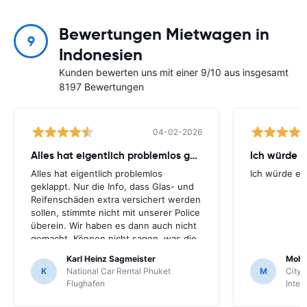
Bewertungen Mietwagen in
9
Indonesien
Kunden bewerten uns mit einer 9/10 aus insgesamt
8197 Bewertungen
04-02-2026
Alles hat eigentlich problemlos geklappt
Ich würde 
Alles hat eigentlich problemlos
Ich würde e
geklappt. Nur die Info, dass Glas- und
Reifenschäden extra versichert werden
sollen, stimmte nicht mit unserer Police
überein. Wir haben es dann auch nicht
gemacht. Können nicht sagen, was die
Konsequenzen wären. Es ist Gott sei
Karl Heinz Sagmeister
Moha
Dank nichts passiert.
K
National Car Rental Phuket
M
City 
Flughafen
Inter