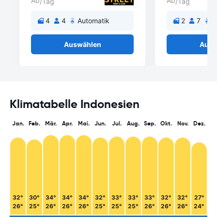
Ab
Ab
/Tag
/Tag
4
4
Automatik
2
7
A
Auswählen
Ausw
Klimatabelle Indonesien
Jan.
Feb.
Mär.
Apr.
Mai.
Jun.
Jul.
Aug.
Sep.
Okt.
Nov.
Dez.
32°
30°
34°
34°
34°
32°
33°
33°
33°
32°
32°
27°
26°
25°
26°
26°
26°
25°
25°
25°
26°
26°
26°
24°