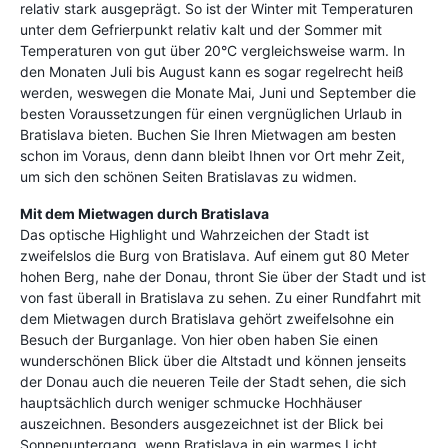
relativ stark ausgeprägt. So ist der Winter mit Temperaturen
unter dem Gefrierpunkt relativ kalt und der Sommer mit
Temperaturen von gut über 20°C vergleichsweise warm. In
den Monaten Juli bis August kann es sogar regelrecht heiß
werden, weswegen die Monate Mai, Juni und September die
besten Voraussetzungen für einen vergnüglichen Urlaub in
Bratislava bieten. Buchen Sie Ihren Mietwagen am besten
schon im Voraus, denn dann bleibt Ihnen vor Ort mehr Zeit,
um sich den schönen Seiten Bratislavas zu widmen.
Mit dem Mietwagen durch Bratislava
Das optische Highlight und Wahrzeichen der Stadt ist
zweifelslos die Burg von Bratislava. Auf einem gut 80 Meter
hohen Berg, nahe der Donau, thront Sie über der Stadt und ist
von fast überall in Bratislava zu sehen. Zu einer Rundfahrt mit
dem Mietwagen durch Bratislava gehört zweifelsohne ein
Besuch der Burganlage. Von hier oben haben Sie einen
wunderschönen Blick über die Altstadt und können jenseits
der Donau auch die neueren Teile der Stadt sehen, die sich
hauptsächlich durch weniger schmucke Hochhäuser
auszeichnen. Besonders ausgezeichnet ist der Blick bei
Sonnenuntergang, wenn Bratislava in ein warmes Licht