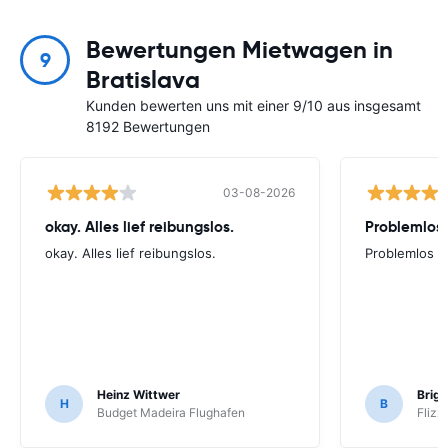
Bewertungen Mietwagen in
9
Bratislava
Kunden bewerten uns mit einer 9/10 aus insgesamt
8192 Bewertungen
03-08-2026
okay. Alles lief reibungslos.
Problemlos
okay. Alles lief reibungslos.
Problemlos
Heinz Wittwer
Brigi
H
B
Budget Madeira Flughafen
Flizz