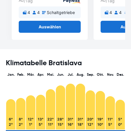
Ab
Ab
/Tag
/Tag
4
4
Schaltgetriebe
4
4
A
Auswählen
Ausw
Klimatabelle Bratislava
Jan.
Feb.
Mär.
Apr.
Mai.
Jun.
Jul.
Aug.
Sep.
Okt.
Nov.
Dez.
6°
8°
12°
13°
22°
28°
31°
31°
20°
19°
11°
5°
2°
2°
1°
5°
11°
15°
16°
18°
12°
10°
5°
0°