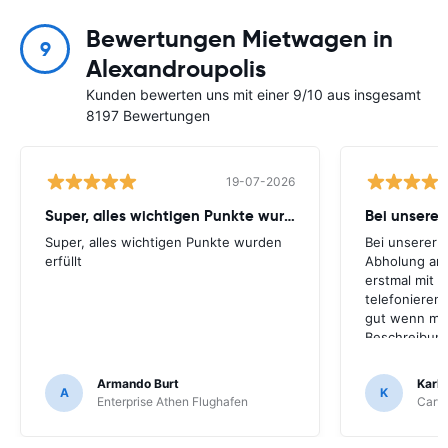
Bewertungen Mietwagen in
9
Alexandroupolis
Kunden bewerten uns mit einer 9/10 aus insgesamt
8197 Bewertungen
19-07-2026
Super, alles wichtigen Punkte wurden
Super, alles wichtigen Punkte wurden
Bei unserer 
erfüllt
Abholung am
erstmal mit 
telefonieren,
gut wenn man
Beschreibung
Flughafen fu
den Autoverm
Armando Burt
Karl
A
K
Enterprise Athen Flughafen
Carwi