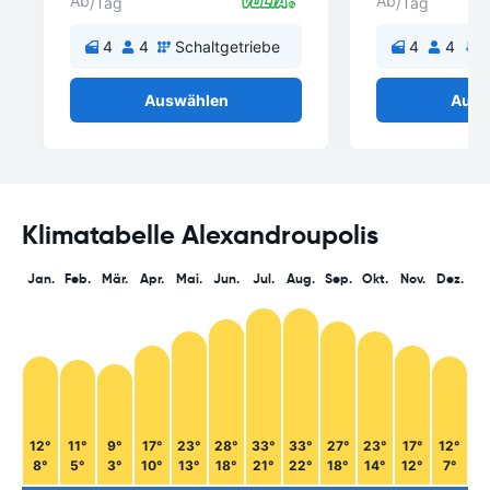
Ab
Ab
/Tag
/Tag
4
4
Schaltgetriebe
4
4
A
Auswählen
Ausw
Klimatabelle Alexandroupolis
Jan.
Feb.
Mär.
Apr.
Mai.
Jun.
Jul.
Aug.
Sep.
Okt.
Nov.
Dez.
12°
11°
9°
17°
23°
28°
33°
33°
27°
23°
17°
12°
8°
5°
3°
10°
13°
18°
21°
22°
18°
14°
12°
7°