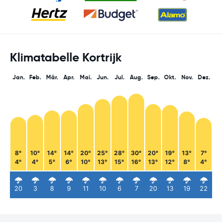
Klimatabelle Kortrijk
Jan.
Feb.
Mär.
Apr.
Mai.
Jun.
Jul.
Aug.
Sep.
Okt.
Nov.
Dez.
8°
10°
14°
14°
20°
25°
28°
30°
20°
19°
13°
7°
4°
4°
5°
6°
10°
13°
15°
16°
13°
12°
8°
4°
20
3
8
9
11
10
6
7
20
13
19
22