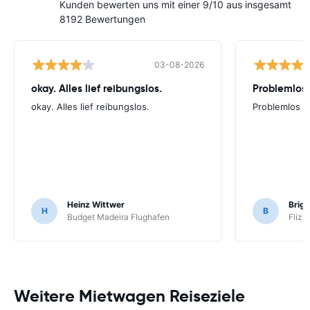
Kunden bewerten uns mit einer 9/10 aus insgesamt
8192 Bewertungen
03-08-2026
okay. Alles lief reibungslos.
Problemlos
okay. Alles lief reibungslos.
Problemlos
Heinz Wittwer
Brigi
H
B
Budget Madeira Flughafen
Flizz
Weitere Mietwagen Reiseziele