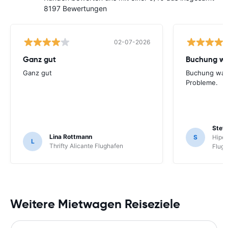
8197 Bewertungen
02-07-2026
Ganz gut
Buchung wa
Ganz gut
Buchung war
Probleme.
Stefa
Lina Rottmann
S
Hiper
L
Thrifty Alicante Flughafen
Flug
Weitere Mietwagen Reiseziele