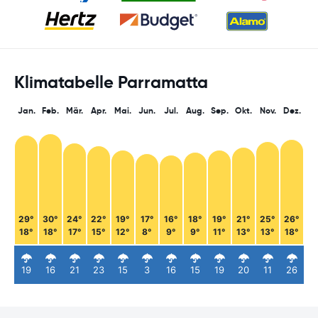
Klimatabelle Parramatta
Jan.
Feb.
Mär.
Apr.
Mai.
Jun.
Jul.
Aug.
Sep.
Okt.
Nov.
Dez.
29°
30°
24°
22°
19°
17°
16°
18°
19°
21°
25°
26°
18°
18°
17°
15°
12°
8°
9°
9°
11°
13°
13°
18°
19
16
21
23
15
3
16
15
19
20
11
26