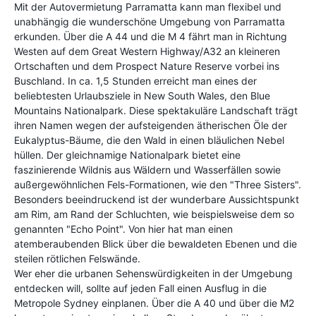
Mit der Autovermietung Parramatta kann man flexibel und
unabhängig die wunderschöne Umgebung von Parramatta
erkunden. Über die A 44 und die M 4 fährt man in Richtung
Westen auf dem Great Western Highway/A32 an kleineren
Ortschaften und dem Prospect Nature Reserve vorbei ins
Buschland. In ca. 1,5 Stunden erreicht man eines der
beliebtesten Urlaubsziele in New South Wales, den Blue
Mountains Nationalpark. Diese spektakuläre Landschaft trägt
ihren Namen wegen der aufsteigenden ätherischen Öle der
Eukalyptus-Bäume, die den Wald in einen bläulichen Nebel
hüllen. Der gleichnamige Nationalpark bietet eine
faszinierende Wildnis aus Wäldern und Wasserfällen sowie
außergewöhnlichen Fels-Formationen, wie den "Three Sisters".
Besonders beeindruckend ist der wunderbare Aussichtspunkt
am Rim, am Rand der Schluchten, wie beispielsweise dem so
genannten "Echo Point". Von hier hat man einen
atemberaubenden Blick über die bewaldeten Ebenen und die
steilen rötlichen Felswände.
Wer eher die urbanen Sehenswürdigkeiten in der Umgebung
entdecken will, sollte auf jeden Fall einen Ausflug in die
Metropole Sydney einplanen. Über die A 40 und über die M2