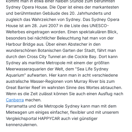
kommt man in etwa einer halben Stunde zum berühmten
Sydney Opera House. Die Oper ist eines der markantesten
und berühmtesten Gebäude des 20. Jahrhunderts und
zugleich das Wahrzeichen von Sydney. Das Sydney Opera
House ist am 28. Juni 2007 in die Liste des UNESCO-
Welterbes eingetragen worden. Einen spektakulären Blick,
besonders bei nächtlicher Beleuchtung hat man von der
Harbour Bridge aus. Über einen Abstecher in den
wunderschönen Botanischen Garten der Stadt, fährt man
durch den Cross City Tunnel an die Cockle Bay. Dort kann
Sydney als maritime Metropole mit einem der größten
Meerwasseraquarien der Welt, dem "Sea Life Sydney
Aquarium" aufwarten. Hier kann man in acht verschiedene
australische Wasser-Regionen vom Murray River bis zum
Great Barrier Reef im wahrsten Sinne des Wortes abtauchen.
Wenn es die Zeit zulässt können Sie auch einen Ausflug nach
Canberra
machen.
Parramatta und die Metropole Sydney kann man mit dem
Mietwagen um einiges einfacher, flexibler und mit unserem
Vergleichsportal HAPPYCAR auch viel günstiger
kennenzulernen.