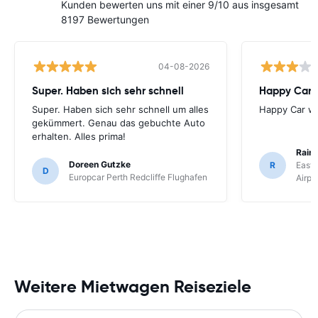
Kunden bewerten uns mit einer 9/10 aus insgesamt
8197 Bewertungen
04-08-2026
Super. Haben sich sehr schnell
Happy Car w
Super. Haben sich sehr schnell um alles
Happy Car war
gekümmert. Genau das gebuchte Auto
erhalten. Alles prima!
Rain
Doreen Gutzke
R
East 
D
Europcar Perth Redcliffe Flughafen
Airpo
Weitere Mietwagen Reiseziele