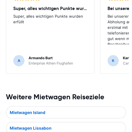
Super, alles wichtigen Punkte wurden
Super, alles wichtigen Punkte wurden
Bei unserer 
erfüllt
Abholung am
erstmal mit 
telefonieren,
gut wenn man
Beschreibung
Flughafen fu
den Autoverm
Armando Burt
Karl
A
K
Enterprise Athen Flughafen
Carwi
Weitere Mietwagen Reiseziele
Mietwagen Island
Mietwagen Lissabon