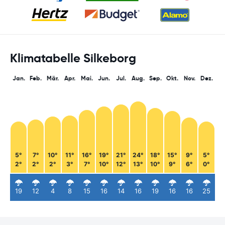
Klimatabelle Silkeborg
Jan.
Feb.
Mär.
Apr.
Mai.
Jun.
Jul.
Aug.
Sep.
Okt.
Nov.
Dez.
5°
7°
10°
11°
16°
19°
21°
24°
18°
15°
9°
5°
2°
2°
2°
3°
7°
10°
12°
13°
10°
9°
6°
0°
19
12
4
8
15
16
14
16
19
16
16
25