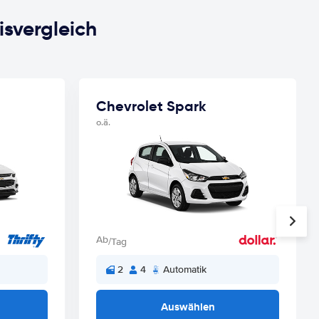
isvergleich
Chevrolet Spark
o.ä.
Ab
/Tag
2
4
Automatik
Auswählen