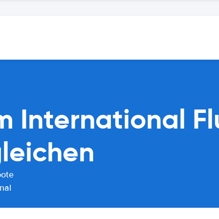
m International F
leichen
bote
nal