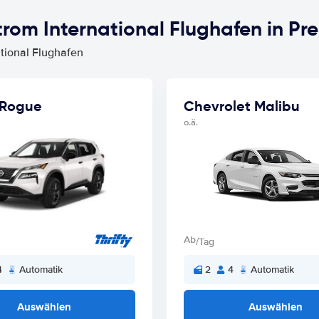
rom International Flughafen in Pre
ational Flughafen
 Rogue
Chevrolet Malibu
o.ä.
Ab
/Tag
4
Automatik
2
4
Automatik
Auswählen
Auswählen