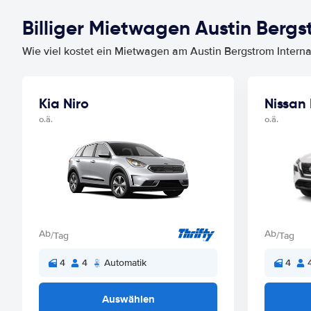
Billiger Mietwagen Austin Bergst
Wie viel kostet ein Mietwagen am Austin Bergstrom Intern
Kia Niro
Nissan
o.ä.
o.ä.
Ab
Ab
/Tag
/Tag
4
4
Automatik
4
Auswählen