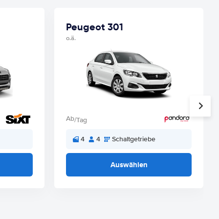
Peugeot 301
o.ä.
Ab
/Tag
4
4
Schaltgetriebe
Auswählen