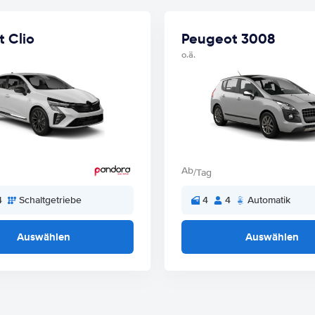
t Clio
Peugeot 3008
o.ä.
Ab
/Tag
4
Schaltgetriebe
4
4
Automatik
Auswählen
Auswählen