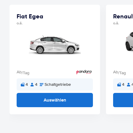
Fiat Egea
Renaul
o.ä.
o.ä.
Ab
Ab
/Tag
/Tag
4
4
Schaltgetriebe
4
Auswählen